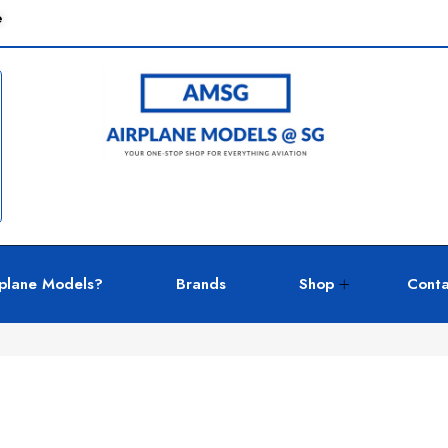
e
plane Models?
Brands
Shop
Conta