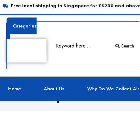
Free local shipping in Singapore for S$200 and abov
Categories
Search
TNT Express
Home
About Us
Why Do We Collect Air