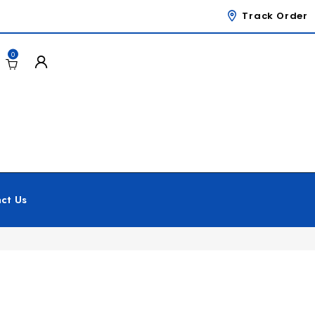
Track Order
0
ct Us