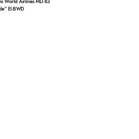
s World Airlines MD-83
ide” EI-BWD