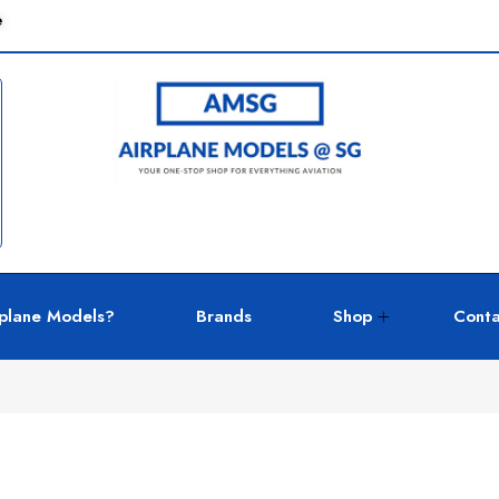
e
plane Models?
Brands
Shop
Conta