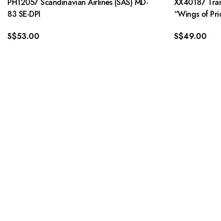
PH12057 Scandinavian Airlines (SAS) MD-
XX40187 Tran
83 SE-DPI
“Wings of Pr
S$
53.00
S$
49.00