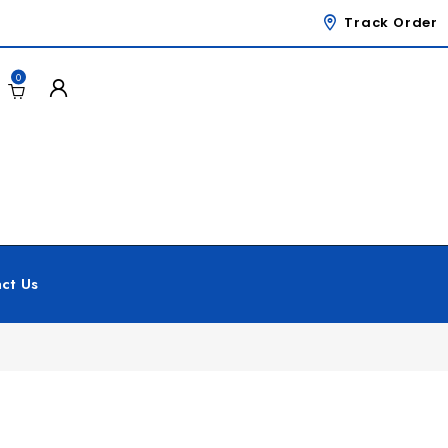
Track Order
0
ct Us