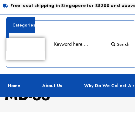
Free local shipping in Singapore for S$200 and abov
Categories
Search
Home
About Us
Why Do We Collect Air
MD-83