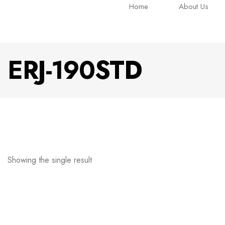
Home
About Us
ERJ-190STD
Showing the single result