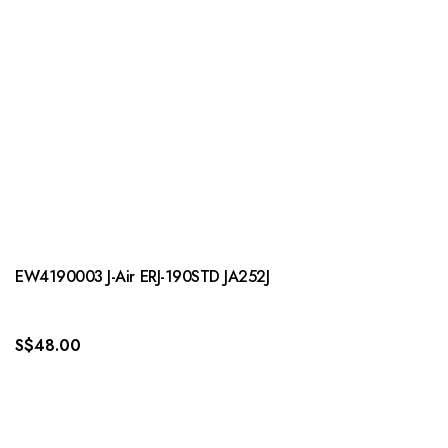
EW4190003 J-Air ERJ-190STD JA252J
S$
48.00