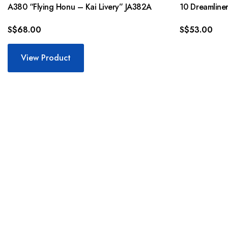
A380 “Flying Honu – Kai Livery” JA382A
10 Dreamline
S$
68.00
S$
53.00
View Product