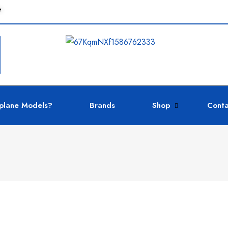
e
plane Models?
Brands
Shop
Conta