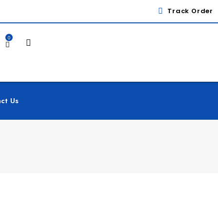
Track Order
0
ct Us